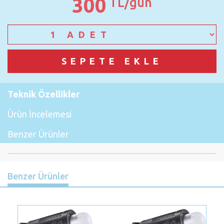
300
TL/gün
Teknik Özellikler
Ürün İncelemesi
Benzer Ürünler
Benzer Ürünler
Previous
Nex