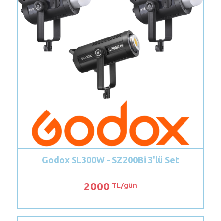
odox SL300W - SZ200Bi 3'lü Set
Godox TL60
2000
TL/gün