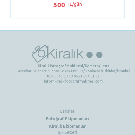
300
TL/gün
KiralıkFotoğrafMakinesi/Kamera/Lens
Bestekar Selahattin Pınar Sokak No:123/3 Salacak/Üsküdar/İstanbul
0216 545 59 19 0553 294 61 51
info@kiralikfotografmakinesi.com
Lensler
Fotoğraf Ekipmanları
Kiralık Ekipmanlar
Işık Setleri