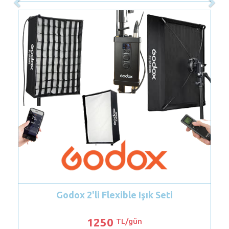
Godox 2'li Flexible Işık Seti
Godox FV
1250
TL/gün