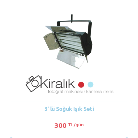
3' lü Soğuk Işık Seti
Sony HV
300
TL/gün